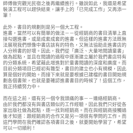
師傅做完觀光民宿之後再繼續進行。雖說如此，我還是希望
裝潢工程可以趕快結束，讓手上的「已完成工作」又再添一
筆！
此外，書目的規劃則是另一個大工程。
進書，當然可以有簡單的做法－－從經銷商的書目清單上直
接勾選進書，或是成套成套的進書。但這樣的進書方法既無
法展現我們想像中書店該有的特色，又無法協助走進書店的
人分辨書的好壞。因此，我們從「廣泛、大量地閱讀童書」
做為起點，並且在閱讀的過程中逐漸建立屬於我們書店特有
的分類系統，希望藉此增進對於童書閱讀的深度和廣度。而
目前分類項目已經初有雛型，書目的建立也小有規模，因此
算是個好的開始。而接下來就是要根據已建檔的書目開始規
劃各個書架，也就是要確認進書書目的時候了！這個工作，
我正持續努力中。
而在這之前，還有另一個令我頭痛的事－－連絡經銷商。
由於我們都沒有與書店類似的工作經驗，因此我們只好從各
家出版社做為起點，逐一找到經銷商。而在與經銷商接觸過
後才知道：跟經銷商的合作又是另一項很有學問的工作。而
這門學問在我們確認各項書目之後，就要開始學習了，希望
可以一切順利！