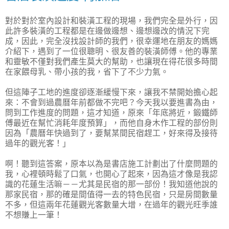
對於對於室內設計和裝潢工程的現場，我們完全是外行，因
此許多裝潢的工程都是在邊做邊想、邊想邊改的情況下完
成，因此，完全沒找設計師的我們，很幸運地在朋友的媽媽
介紹下，遇到了一位很聰明、很友善的裝潢師傅。他的專業
和靈敏不僅對我們產生莫大的幫助，也讓現在得花很多時間
在家餵母乳、帶小孩的我，省下了不少力氣。
但這陣子工地的進度卻逐漸緩慢下來，讓我不禁開始擔心起
來：不會到過農曆年前都做不完吧？今天我以要進書為由，
問到工作進度的問題，這才知道，原來「年底將近，鍛鐵師
傅最近在幫忙消耗年度預算」，而他自身木作工程的部份則
因為「農曆年快過到了，要幫某間民宿趕工，好來得及接待
過年的觀光客！」
啊！聽到這答案，原本以為是書店施工計劃出了什麼問題的
我，心裡頓時鬆了口氣，也開心了起來，因為這才像是我認
識的花蓮生活嘛－－尤其是民宿的那一部份！我知道他說的
那家民宿，那的確是間值得一去的特色民宿，只是房間數量
不多，但這兩年花蓮觀光客數量大增，在過年的觀光旺季誰
不想賺上一筆！