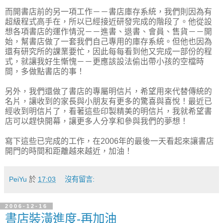
而開書店前的另一項工作－－書店庫存系統，我們則因為有
超級程式高手在，所以已經接近研發完成的階段了。他從設
想各項書店的運作情況－－進書、退書、會員、售貨－－開
始，幫書店做了一套我們自己專用的庫存系統。但他也因為
還有研究所的課業要忙，因此每每看到他又完成一部份的程
式，就讓我好生慚愧－－更應該設法偷出帶小孩的空檔時
間，多做點書店的事！
另外，我們還做了書店的專屬明信片，希望用來代替傳統的
名片，讓收到的家長與小朋友有更多的驚喜與喜悅！最近已
經收到明信片了，看著這些印製精美的明信片，我就希望書
店可以趕快開幕，讓更多人分享和參與我們的夢想！
寫下這些已完成的工作，在2006年的最後一天看起來讓書店
開門的時間和距離越來越近，加油！
PeiYu
於
17:03
沒有留言:
2006-12-16
書店裝潢進度-再加油