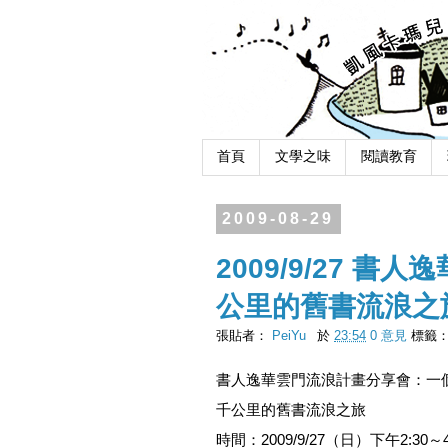
首頁
文學之味
閱讀教育
2009-08-29
2009/9/27 
公里的舊書流浪之
張貼者：
PeiYu
於
23:54
0 意見
標籤
書人逸華雲門流浪計畫分享會：一個
千公里的舊書流浪之旅
時間：2009/9/27（日）下午2:30～4