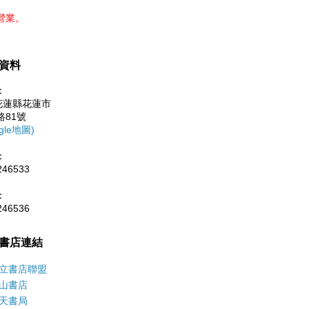
營業。
資料
：
0花蓮縣花蓮市
路81號
gle地圖)
：
246533
：
246536
書店連結
立書店聯盟
山書店
天書局