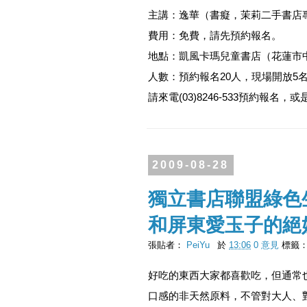
主講：逸華（書癡，茉莉二手書店
費用：免費，請先預約報名。
地點：凱風卡瑪兒童書店（花蓮市中
人數：預約報名20人，現場開放5
請來電(03)8246-533預約報名，或是
2009-08-28
獨立書店聯盟綠色
和屏東愛玉子的絕
張貼者：
PeiYu
於
13:06
0 意見
標籤
好吃的東西大家都喜歡吃，但通常
口感的非天然原料，不管對大人、