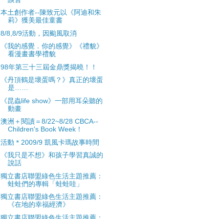
本土創作者--陳致元以《阿迪和朱
莉》獲美最佳童書
8/8,8/9活動，因颱風取消
《我的感覺．你的感覺》《禮貌》
看漫畫書學禮貌
98年第三十三屆金鼎獎揭曉！！
《丹頂鶴是壞蛋嗎？》真正的壞蛋
是……
《昆蟲life show》一部用耳朵聽的
動畫
澳洲＋閱讀＝8/22~8/28 CBCA--
Children's Book Week！
活動＊2009/9 凱風卡瑪故事時間
《我只是不想》和孩子學習真誠的
說話
獨立書店聯盟綠色生活主題推薦：
蛙蛙們的專輯「蛙蛙哇」
獨立書店聯盟綠色生活主題推薦：
《在地的幸福經濟》
獨立書店聯盟綠色生活主題推薦：