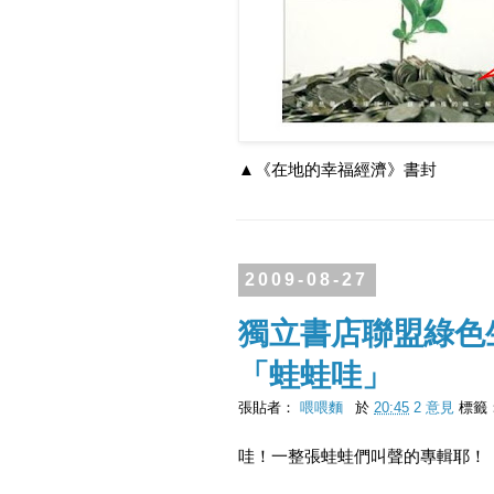
▲《在地的幸福經濟》書封
2009-08-27
獨立書店聯盟綠色
「蛙蛙哇」
張貼者：
喂喂麵
於
20:45
2 意見
標籤
哇！一整張蛙蛙們叫聲的專輯耶！