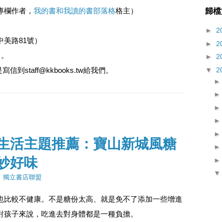
專欄作者，
我的書和我讀的書部落格
格主）
歸檔
►
2
美路81號）
►
2
名。
►
2
寫信到staff@kkbooks.tw給我們。
▼
2
生活主題推薦：寶山新城風糖
妙好味
：
獨立書店聯盟
也比較不健康。不是糖份太高、就是免不了添加一些增進
對孩子來說，吃進去對身體都是一種負擔。