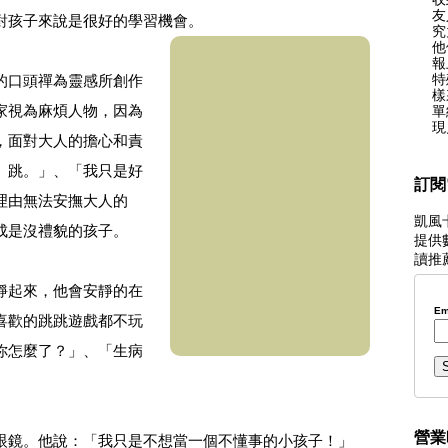
友
對孩子來說是很好的學習機會。
究
他
報
特
的口頭禪為靈感所創作
樣
家視為麻煩人物，因為
單
現
，面對大人的擔心和責
、跳。」、「我只是好
訂閱
理由無法安撫大人的
凱風
成是沒禮貌的孩子。
提供
讀推
靜起來，他會安靜的在
Em
喜歡的跳跳遊戲都不玩
你怎麼了？」、「生病
營業
眼鏡。他說：「我只是不想當一個不懂事的小孩子！」