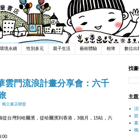
環境永續
性別多元
親子生活
藝術體驗
相簿
數位出
找書
書人逸華雲門流浪計畫分享會：六千
旅
主題
：
獨立書店聯盟
活
親
從台灣到哈爾濱，從哈爾濱到香港，3個月，15站，六
書
獨
:00