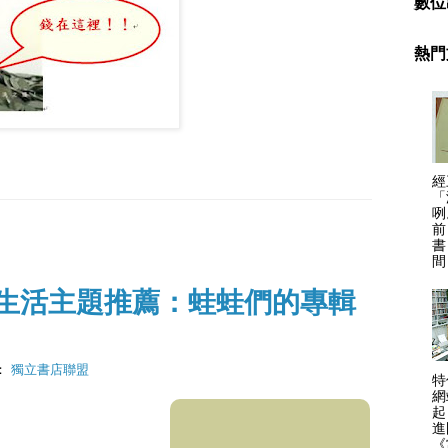
數位
熱門
經
「
咧
前
書
間
生活主題推薦：蛙蛙們的專輯
：
獨立書店聯盟
特
網
起
進
《