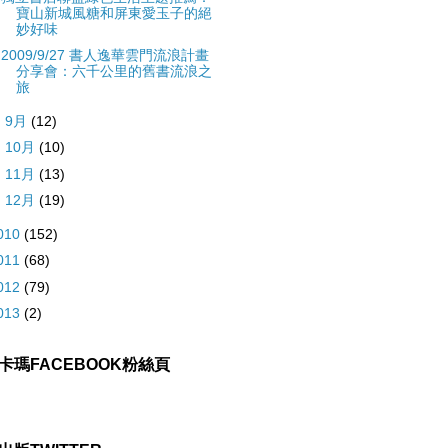
寶山新城風糖和屏東愛玉子的絕
妙好味
2009/9/27 書人逸華雲門流浪計畫
分享會：六千公里的舊書流浪之
旅
►
9月
(12)
►
10月
(10)
►
11月
(13)
►
12月
(19)
010
(152)
011
(68)
012
(79)
013
(2)
卡瑪FACEBOOK粉絲頁