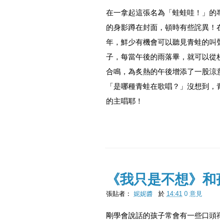
在一拿起這張名為「蛙蛙哇！」的
的身影蹲在封面，頓時有些詫異！
年，鮮少有機會可以聽見青蛙的叫
子，每當午後的雨落畢，就可以從
合鳴，為炙熱的午後增添了一股涼
「是哪種青蛙在歌唱？」沒想到，
的主唱耶！
《我只是不想》和
張貼者：
妮妮醬
於
14:41
0 意見
剛學會說話的孩子常會有一些口頭