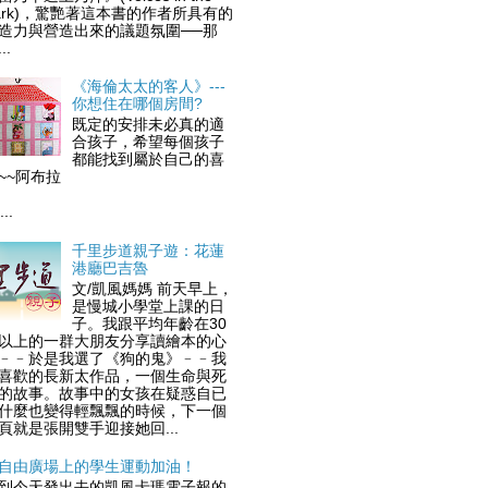
ark)，驚艷著這本書的作者所具有的
造力與營造出來的議題氛圍──那
..
《海倫太太的客人》---
你想住在哪個房間?
既定的安排未必真的適
合孩子，希望每個孩子
都能找到屬於自己的喜
歡~~阿布拉
..
千里步道親子遊：花蓮
港廳巴吉魯
文/凱風媽媽 前天早上，
是慢城小學堂上課的日
子。我跟平均年齡在30
以上的一群大朋友分享讀繪本的心
﹣﹣於是我選了《狗的鬼》﹣﹣我
喜歡的長新太作品，一個生命與死
的故事。故事中的女孩在疑惑自已
什麼也變得輕飄飄的時候，下一個
頁就是張開雙手迎接她回...
自由廣場上的學生運動加油！
到今天發出去的凱風卡瑪電子報的