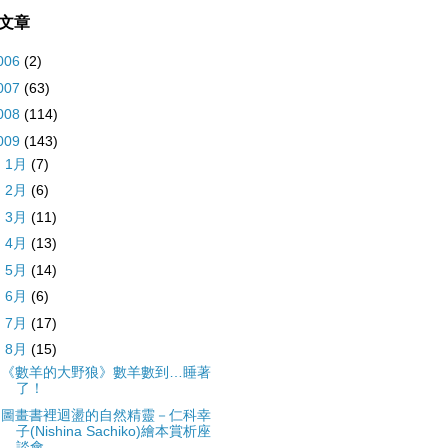
文章
006
(2)
007
(63)
008
(114)
009
(143)
►
1月
(7)
►
2月
(6)
►
3月
(11)
►
4月
(13)
►
5月
(14)
►
6月
(6)
►
7月
(17)
▼
8月
(15)
《數羊的大野狼》數羊數到…睡著
了！
圖畫書裡迴盪的自然精靈－仁科幸
子(Nishina Sachiko)繪本賞析座
談會