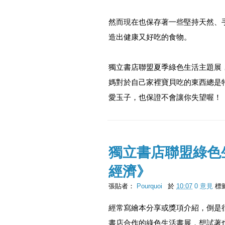
然而現在也保存著一些堅持天然、
造出健康又好吃的食物。
獨立書店聯盟夏季綠色生活主題展
媽對於自己家裡寶貝吃的東西總是
愛玉子，也保證不會讓你失望喔！
獨立書店聯盟綠色
經濟》
張貼者：
Pourquoi
於
10:07
0 意見
標
經常寫繪本分享或獎項介紹，倒是
書店合作的綠色生活書展，想試著