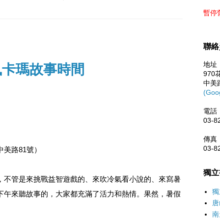
暫停
聯絡
地址
凱風卡瑪故事時間
97
中美
(Goo
電話
03-8
傳真
03-8
美路81號）
獨立
，不管是來挑戰益智遊戲的、來吹冷氣看小說的、來寫暑
獨
下午來聽故事的，大家都充滿了活力和熱情。果然，暑假
唐
南