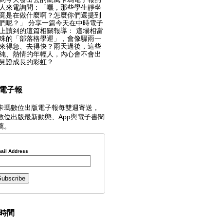
人來電詢問：「嘿，那些學生靜坐
竟是在做什麼啊？怎麼你們還提到
們呢？」 分享一篇今天在中時電子
上讀到的這篇相關報導： 這場相當
殊的「部落格學運」，會像驟雨一
來得急、去得快？雨天過後，這些
純、熱情的年輕人，內心會不會出
見證成長的彩虹？ ...
電子報
卡瑪數位出版電子報每雙週寄送，
數位出版最新動態、App與電子書閱
薦。
ail Address
時間