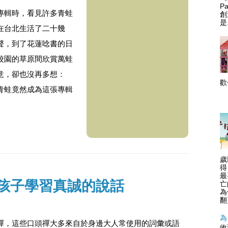
P
專輯時，看見許多青蛙
創
是.
在台北生活了二十幾
聲，到了花蓮唸書的日
校園的草原間欣賞萬蛙
意，卻也沒再多想：
青蛙竟然成為這張專輯
.
歲
得
最
孩子學習真誠的說話
亡
為
翻
為
禪，這些口頭禪大多來自於身邊大人常使用的詞彙或語
收