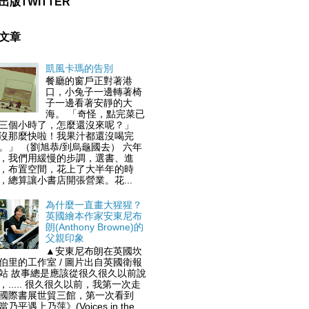
出版TWITTER
文章
凱風卡瑪的告別
餐廳的窗戶正對著港
口，小兔子一邊轉著椅
子一邊看著安靜的大
海。 「奇怪，點完菜已
三個小時了，怎麼還沒來呢？」
沒那麼快啦！我果汁都還沒喝完
。」 （劉旭恭/到烏龜國去） 六年
，我們用緩慢的步調，選書、進
，布置空間，花上了大半年的時
，總算讓小書店開張營業。花...
為什麼一直畫大猩猩？
英國繪本作家安東尼布
朗(Anthony Browne)的
父親印象
▲安東尼布朗在英國坎
伯里的工作室 / 圖片出自英國衛報
站 故事總是應該從很久很久以前說
，..... 很久很久以前，我第一次走
國際書展世貿三館，第一次看到
當乃平遇上乃萍》(Voices in the