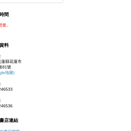
時間
營業。
資料
：
0花蓮縣花蓮市
路81號
gle地圖)
：
246533
：
246536
書店連結