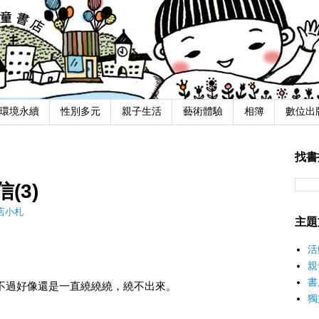
環境永續
性別多元
親子生活
藝術體驗
相簿
數位出
找書
(3)
店小札
主題
活
親
書
不過好像還是一直繞繞繞，繞不出來。
獨