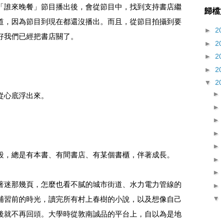
「誰來晚餐」節目播出後，會從節目中，找到支持書店繼
歸檔
道，因為節目到現在都還沒播出。而且，從節目拍攝到要
►
2
好我們已經把書店關了。
►
2
►
2
►
2
▼
2
從心底浮出來。
段，總是有本書、有間書店、有某個書櫃，伴著成長。
著迷那幾頁，怎麼也看不膩的城市街道、水力電力管線的
補習前的時光，讀完所有村上春樹的小說，以及想像自己
後就不再回頭。大學時從敦南誠品的平台上，自以為是地