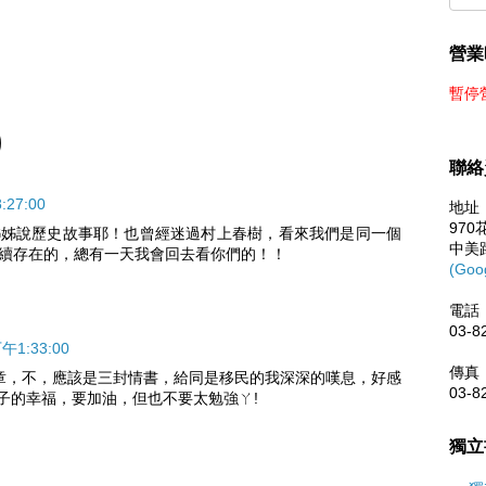
營業
暫停
)
聯絡
27:00
地址
97
姊姊說歷史故事耶！也曾經迷過村上春樹，看來我們是同一個
中美
續存在的，總有一天我會回去看你們的！！
(Goo
電話
03-8
午1:33:00
傳真
章，不，應該是三封情書，給同是移民的我深深的嘆息，好感
03-8
孩子的幸福，要加油，但也不要太勉強ㄚ!
獨立