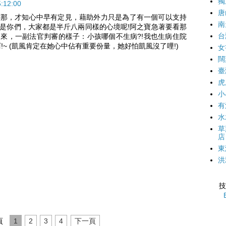
獨
12:00
唐
霎那，才知心中早有定見，藉助外力只是為了有一個可以支持
南
是你們，大家都是半斤八兩同樣的心境呢!阿之寶急著要看那
台
來，一副法官判審的樣子：小孩哪個不生病?!我也生病住院
!~ (凱風肯定在她心中佔有重要份量，她好怕凱風沒了哩!)
女
闊
臺
虎
小
有
水
草
店
東
洪
技
頁
1
2
3
4
下一頁