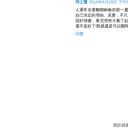
阿之寶
2010年9月28日 下午5:
人通常在要翻開銅板的那一
自己決定的理由。其實，不只
四封情書，看完突然大氣了起
還不是好了!凱風還是可以開阿
回覆
共計26