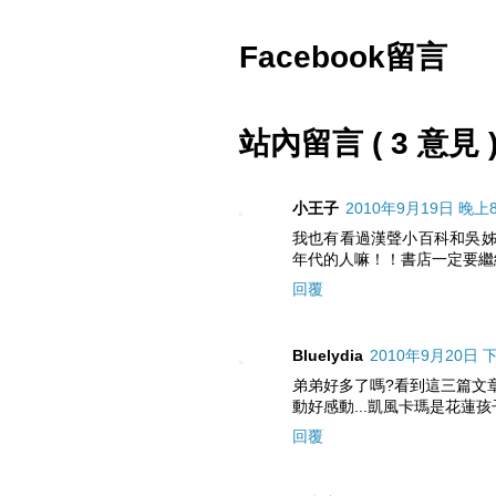
Facebook留言
站內留言 ( 3 意見 
小王子
2010年9月19日 晚上8:
我也有看過漢聲小百科和吳
年代的人嘛！！書店一定要繼
回覆
Bluelydia
2010年9月20日 下
弟弟好多了嗎?看到這三篇文
動好感動...凱風卡瑪是花蓮
回覆