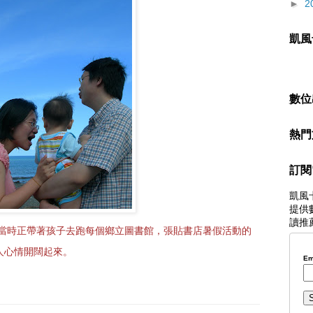
►
2
凱風
數位
熱門
訂閱
凱風
提供
讀推
，當時正帶著孩子去跑每個鄉立圖書館，張貼書店暑假活動的
人心情開闊起來。
Em