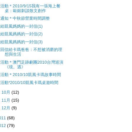
活動＊2010/9/15我有一張海上餐
桌：歐銀釧談散文創作
通知＊中秋節營業時間調整
給凱風媽媽的一封信(1)
給凱風媽媽的一封信(2)
給凱風媽媽的一封信(3)
回信給卡瑪爸爸：不想被消磨的理
想與生活
活動＊澳門足跡劇團2010台灣巡演
《境。遇》
活動＊2010/10凱風卡瑪故事時間
活動*2010/10凱風卡瑪桌遊時間
►
10月
(12)
►
11月
(15)
►
12月
(9)
011
(68)
012
(79)