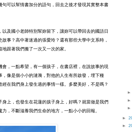
幾句可以幫情書加分的語句，回去之後才發現其實整本書
，以及國小老師特別幫妳留下，讓妳可以帶回去的國語日
史故事？高中著迷過的張愛玲？還有那些大學中文系時，
箱地跟著我們搬了一次又一次的家。
機會，一點希望，有一個孩子，在書店裡，在說故事的現
事，像是個小小的漣漪，對他的人生有所啟發，埋下種
曾經在我們身上發生過的事情一樣。多麼美好，不是嗎？
子身上，也發生在花蓮的孩子身上，好嗎？就當做是我們
魔力，不斷滋養我們生命的地方，一點小小的回報。
►
2
►
2