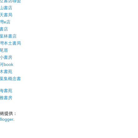
立書店聯盟
山書店
天書局
灣e店
書店
葉林書店
灣本土書局
尾厝
小書房
河book
木書苑
葉集概念書
海書苑
雅書房
術提供：
Blogger
.