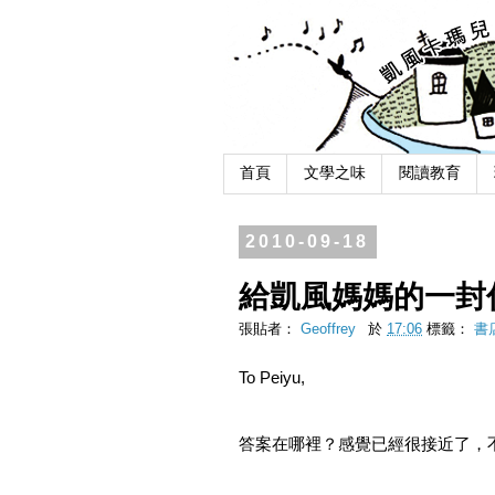
首頁
文學之味
閱讀教育
2010-09-18
給凱風媽媽的一封信
張貼者：
Geoffrey
於
17:06
標籤：
書
To Peiyu,
答案在哪裡？感覺已經很接近了，