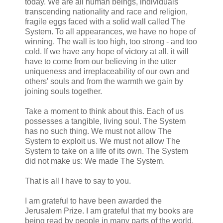
today. We are all human beings, individuals
transcending nationality and race and religion,
fragile eggs faced with a solid wall called The
System. To all appearances, we have no hope of
winning. The wall is too high, too strong - and too
cold. If we have any hope of victory at all, it will
have to come from our believing in the utter
uniqueness and irreplaceability of our own and
others' souls and from the warmth we gain by
joining souls together.
Take a moment to think about this. Each of us
possesses a tangible, living soul. The System
has no such thing. We must not allow The
System to exploit us. We must not allow The
System to take on a life of its own. The System
did not make us: We made The System.
That is all I have to say to you.
I am grateful to have been awarded the
Jerusalem Prize. I am grateful that my books are
being read by people in many parts of the world.