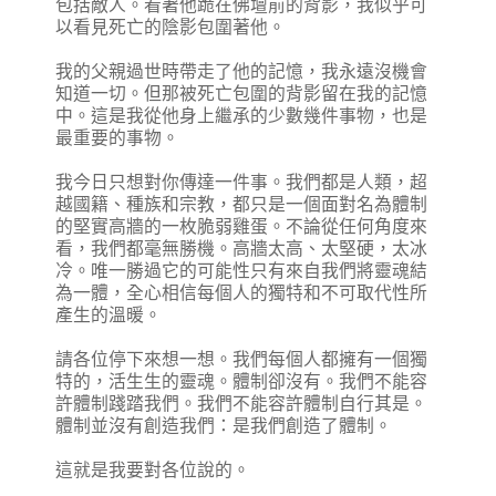
包括敵人。看著他跪在佛壇前的背影，我似乎可
以看見死亡的陰影包圍著他。
我的父親過世時帶走了他的記憶，我永遠沒機會
知道一切。但那被死亡包圍的背影留在我的記憶
中。這是我從他身上繼承的少數幾件事物，也是
最重要的事物。
我今日只想對你傳達一件事。我們都是人類，超
越國籍、種族和宗教，都只是一個面對名為體制
的堅實高牆的一枚脆弱雞蛋。不論從任何角度來
看，我們都毫無勝機。高牆太高、太堅硬，太冰
冷。唯一勝過它的可能性只有來自我們將靈魂結
為一體，全心相信每個人的獨特和不可取代性所
產生的溫暖。
請各位停下來想一想。我們每個人都擁有一個獨
特的，活生生的靈魂。體制卻沒有。我們不能容
許體制踐踏我們。我們不能容許體制自行其是。
體制並沒有創造我們：是我們創造了體制。
這就是我要對各位說的。