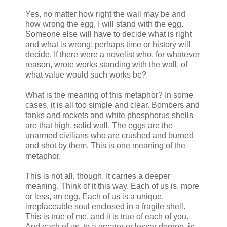
Yes, no matter how right the wall may be and
how wrong the egg, I will stand with the egg.
Someone else will have to decide what is right
and what is wrong; perhaps time or history will
decide. If there were a novelist who, for whatever
reason, wrote works standing with the wall, of
what value would such works be?
What is the meaning of this metaphor? In some
cases, it is all too simple and clear. Bombers and
tanks and rockets and white phosphorus shells
are that high, solid wall. The eggs are the
unarmed civilians who are crushed and burned
and shot by them. This is one meaning of the
metaphor.
This is not all, though. It carries a deeper
meaning. Think of it this way. Each of us is, more
or less, an egg. Each of us is a unique,
irreplaceable soul enclosed in a fragile shell.
This is true of me, and it is true of each of you.
And each of us, to a greater or lesser degree, is