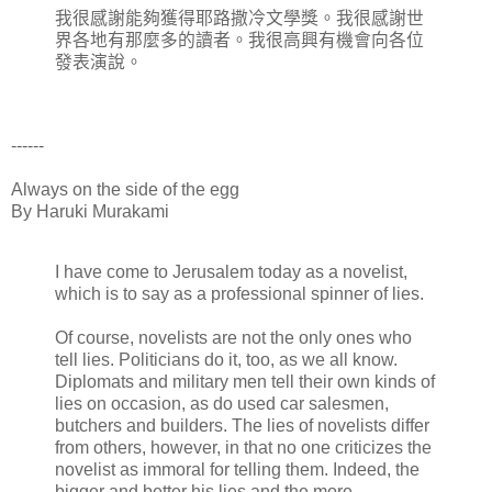
我很感謝能夠獲得耶路撒冷文學獎。我很感謝世
界各地有那麼多的讀者。我很高興有機會向各位
發表演說。
------
Always on the side of the egg
By Haruki Murakami
I have come to Jerusalem today as a novelist,
which is to say as a professional spinner of lies.
Of course, novelists are not the only ones who
tell lies. Politicians do it, too, as we all know.
Diplomats and military men tell their own kinds of
lies on occasion, as do used car salesmen,
butchers and builders. The lies of novelists differ
from others, however, in that no one criticizes the
novelist as immoral for telling them. Indeed, the
bigger and better his lies and the more