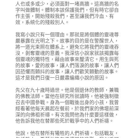
人也或多或少，必須面對一堵高牆。這高牆的名
字叫做體制。體制本該保護我們，但有時它卻自
作主張，開始殘殺我們，甚至讓我們冷血、有
效，系統化的殘殺別人。
我寫小說只有一個理由。那就是將個體的靈魂尊
嚴暴露在光明之下。故事的目的是在警醒世人，
將一道光束照在體系上，避免它將我們的靈魂吞
沒，剝奪靈魂的意義。我深信小說家就該揭露每
個靈魂的獨特性，藉由故事來釐清它。用生與死
的故事，愛的故事，讓人們落淚的故事，讓人們
因恐懼而顫抖的故事，讓人們歡笑顫動的故事。
這才是我們日復一日嚴肅編織小說的原因。
先父在九十歲時過世。他是個退休的教師，兼職
的佛教法師。當他在研究所就讀時，他被強制徵
召去中國參戰。身為一個戰後出身的小孩，我曾
經看著他每天晨起在餐前，於我們家的佛壇前深
深的向佛祖祈禱。有次我問他為什麼要這樣做，
他告訴我他在替那些死於戰爭中的人們祈禱。
他說，他在替所有犧牲的人們祈禱，包括戰友，