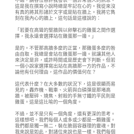
不過，請各位容許我發表一個非常個人的訊息。
這是我在撰寫小說時總是牢記在心的。我從來沒
有真的將其形諸於文字或是貼在牆上。我將它雋
刻在我內心的牆上，這句話是這樣說的：
「若要在高聳的堅牆與以卵擊石的雞蛋之間作選
擇，我永遠會選擇站在雞蛋那一邊。」
是的。不管那高牆多麼的正當，那雞蛋多麼的咎
由自取，我總是會站在雞蛋那一邊。就讓其他人
來決定是非，或許時間或是歷史會下判斷。但若
一個小說家選擇寫出站在高牆那一方的作品，不
論他有任何理由，這作品的價值何在？
這代表什麼？在大多數的狀況下，這是很顯而易
見的。轟炸機、戰車、火箭與白磷彈是那堵高
牆。被壓碎、燒焦、射殺的手無寸鐵的平民則是
雞蛋。這是這比喻的一個角度。
不過，並不是只有一個角度，還有更深的思考。
這樣想吧。我們每個人或多或少都是一顆雞蛋。
我們都是獨一無二，裝在脆弱容器理的靈魂。對
我來說是如此，對諸位來說也是一樣。我們每個