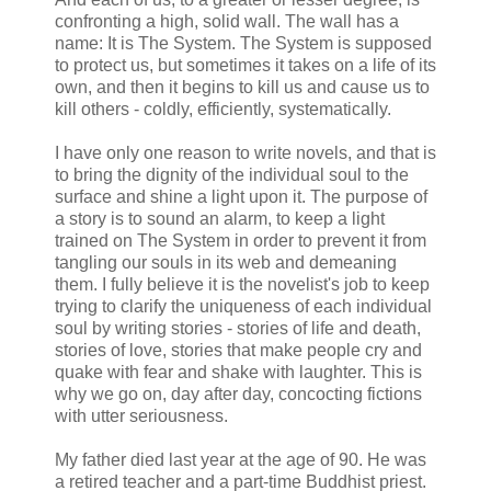
confronting a high, solid wall. The wall has a
name: It is The System. The System is supposed
to protect us, but sometimes it takes on a life of its
own, and then it begins to kill us and cause us to
kill others - coldly, efficiently, systematically.
I have only one reason to write novels, and that is
to bring the dignity of the individual soul to the
surface and shine a light upon it. The purpose of
a story is to sound an alarm, to keep a light
trained on The System in order to prevent it from
tangling our souls in its web and demeaning
them. I fully believe it is the novelist's job to keep
trying to clarify the uniqueness of each individual
soul by writing stories - stories of life and death,
stories of love, stories that make people cry and
quake with fear and shake with laughter. This is
why we go on, day after day, concocting fictions
with utter seriousness.
My father died last year at the age of 90. He was
a retired teacher and a part-time Buddhist priest.