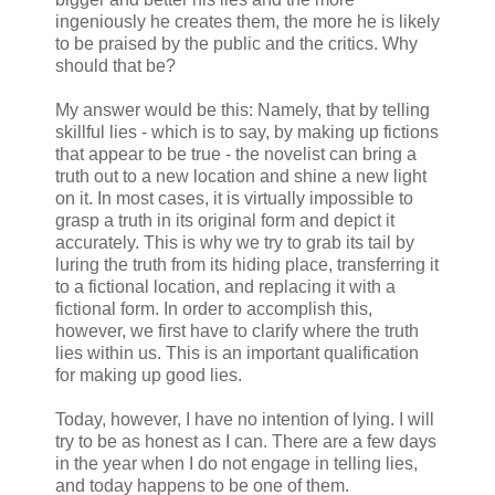
ingeniously he creates them, the more he is likely
to be praised by the public and the critics. Why
should that be?
My answer would be this: Namely, that by telling
skillful lies - which is to say, by making up fictions
that appear to be true - the novelist can bring a
truth out to a new location and shine a new light
on it. In most cases, it is virtually impossible to
grasp a truth in its original form and depict it
accurately. This is why we try to grab its tail by
luring the truth from its hiding place, transferring it
to a fictional location, and replacing it with a
fictional form. In order to accomplish this,
however, we first have to clarify where the truth
lies within us. This is an important qualification
for making up good lies.
Today, however, I have no intention of lying. I will
try to be as honest as I can. There are a few days
in the year when I do not engage in telling lies,
and today happens to be one of them.