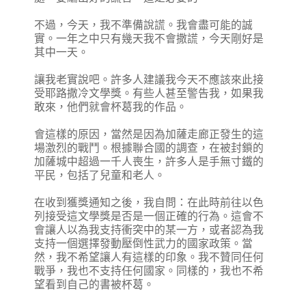
不過，今天，我不準備說謊。我會盡可能的誠
實。一年之中只有幾天我不會撒謊，今天剛好是
其中一天。
讓我老實說吧。許多人建議我今天不應該來此接
受耶路撒冷文學獎。有些人甚至警告我，如果我
敢來，他們就會杯葛我的作品。
會這樣的原因，當然是因為加薩走廊正發生的這
場激烈的戰鬥。根據聯合國的調查，在被封鎖的
加薩城中超過一千人喪生，許多人是手無寸鐵的
平民，包括了兒童和老人。
在收到獲獎通知之後，我自問：在此時前往以色
列接受這文學獎是否是一個正確的行為。這會不
會讓人以為我支持衝突中的某一方，或者認為我
支持一個選擇發動壓倒性武力的國家政策。當
然，我不希望讓人有這樣的印象。我不贊同任何
戰爭，我也不支持任何國家。同樣的，我也不希
望看到自己的書被杯葛。