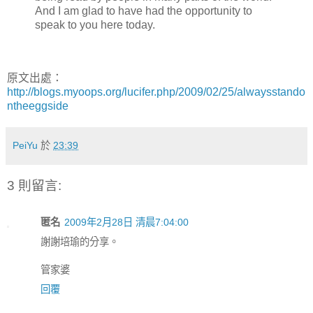
And I am glad to have had the opportunity to
speak to you here today.
原文出處：
http://blogs.myoops.org/lucifer.php/2009/02/25/alwaysstando
ntheeggside
PeiYu
於
23:39
3 則留言:
匿名
2009年2月28日 清晨7:04:00
謝謝培瑜的分享。
管家婆
回覆