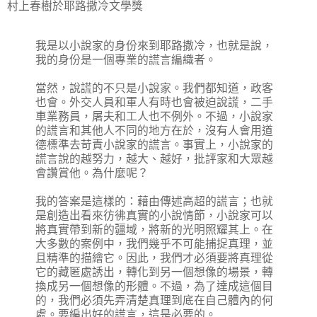
村上春樹於耶路撒冷文學獎
我是以小說家的身份來到耶路撒冷，也就是說，
我的身份是一個專業的謊言編織者。
當然，說謊的不只是小說家。我們都知道，政客
也會。外交人員和軍人有時也會被迫說謊，二手
車業務員，屠夫和工人也不例外。不過，小說家
的謊言和其他人不同的地方在於，沒有人會用道
德標準去苛責小說家的謊言。事實上，小說家的
謊言說的越努力，越大、越好，批評家和大眾越
會讚賞他。為什麼呢？
我的答案是這樣的：藉由傳述高超的謊言；也就
是創造出看來彷彿真實的小說情節，小說家可以
將真實帶到新的疆域，將新的光明照耀其上。在
大多數的案例中，我們幾乎不可能捕捉真理，並
且精準的描繪它。因此，我們才必須要將真理從
它的藏匿處誘出，轉化到另一個想像的場景，轉
換成另一個想像的形體。不過，為了達成這個目
的，我們必須先弄清楚真理到底在自己體內的何
處。要編出好的謊言，這是必要的。