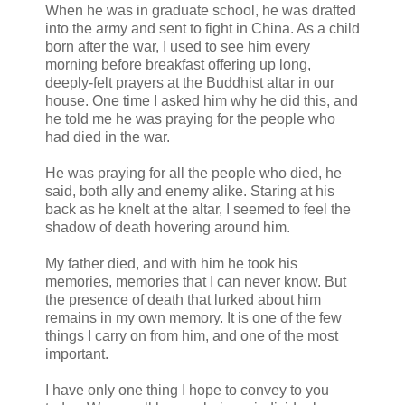
When he was in graduate school, he was drafted
into the army and sent to fight in China. As a child
born after the war, I used to see him every
morning before breakfast offering up long,
deeply-felt prayers at the Buddhist altar in our
house. One time I asked him why he did this, and
he told me he was praying for the people who
had died in the war.
He was praying for all the people who died, he
said, both ally and enemy alike. Staring at his
back as he knelt at the altar, I seemed to feel the
shadow of death hovering around him.
My father died, and with him he took his
memories, memories that I can never know. But
the presence of death that lurked about him
remains in my own memory. It is one of the few
things I carry on from him, and one of the most
important.
I have only one thing I hope to convey to you