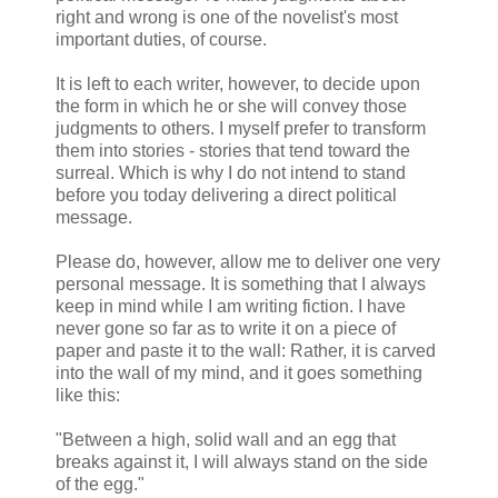
right and wrong is one of the novelist's most
important duties, of course.
It is left to each writer, however, to decide upon
the form in which he or she will convey those
judgments to others. I myself prefer to transform
them into stories - stories that tend toward the
surreal. Which is why I do not intend to stand
before you today delivering a direct political
message.
Please do, however, allow me to deliver one very
personal message. It is something that I always
keep in mind while I am writing fiction. I have
never gone so far as to write it on a piece of
paper and paste it to the wall: Rather, it is carved
into the wall of my mind, and it goes something
like this:
"Between a high, solid wall and an egg that
breaks against it, I will always stand on the side
of the egg."