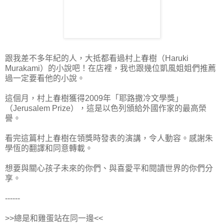
跟我差不多年紀的人，大抵都看過村上春樹（Haruki
Murakami）的小說吧！在店裡，我也跟幾位凱風姐姐們推薦
過一定要看他的小說。
這個月，村上春樹獲得2009年「耶路撒冷文學獎」
（Jerusalem Prize），這是以色列頒給外國作家的最高榮
譽。
看完這篇村上春樹在領獎時發表的演講，令人動容。感謝朱
學恆的翻譯和同意轉載。
想要與關心孩子未來的你們、與喜愛平和閱讀世界的你們分
享。
------
>>總是和雞蛋站在同一邊<<