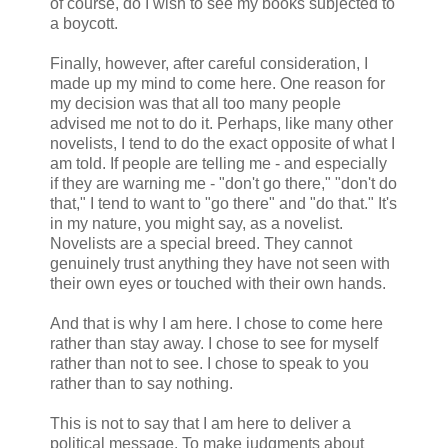
of course, do I wish to see my books subjected to
a boycott.
Finally, however, after careful consideration, I
made up my mind to come here. One reason for
my decision was that all too many people
advised me not to do it. Perhaps, like many other
novelists, I tend to do the exact opposite of what I
am told. If people are telling me - and especially
if they are warning me - "don't go there," "don't do
that," I tend to want to "go there" and "do that." It's
in my nature, you might say, as a novelist.
Novelists are a special breed. They cannot
genuinely trust anything they have not seen with
their own eyes or touched with their own hands.
And that is why I am here. I chose to come here
rather than stay away. I chose to see for myself
rather than not to see. I chose to speak to you
rather than to say nothing.
This is not to say that I am here to deliver a
political message. To make judgments about