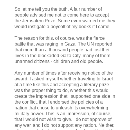
So let me tell you the truth. A fair number of
people advised me not to come here to accept
the Jerusalem Prize. Some even warned me they
would instigate a boycott of my books if I came.
The reason for this, of course, was the fierce
battle that was raging in Gaza. The UN reported
that more than a thousand people had lost their
lives in the blockaded Gaza City, many of them
unarmed citizens - children and old people.
Any number of times after receiving notice of the
award, I asked myself whether traveling to Israel
at a time like this and accepting a literary prize
was the proper thing to do, whether this would
create the impression that I supported one side in
the conflict, that I endorsed the policies of a
nation that chose to unleash its overwhelming
military power. This is an impression, of course,
that I would not wish to give. I do not approve of
any war, and I do not support any nation. Neither,