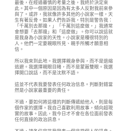
最後，在經過審慎的考量之後，我終於決定來
此。其中一個原因是因為有太多人反對我前來參
與了。或許，我就像許多其他的小說家一樣，天
生有著反骨。如果人們告訴我，特別是警告我：
「千萬別去那邊，」「千萬別這麼做，」我通常
會想要「去那邊」和「這麼做」。你可以說這就
是我身為小說家的天性。小說家是種很特別的
人。他們一定要親眼所見、親手所觸才願意相
信。
所以我來到此地。我選擇親身參與，而不是退縮
逃避。我選擇親眼目睹，而不是蒙蔽雙眼。我選
擇開口說話，而不是沈默不語。
這並不代表我要發表任何政治信息。判斷對錯當
然是小說家最重要的責任。
不過，要如何將這樣的判斷傳遞給他人，則是每
個作家的選擇。我自己喜歡利用故事，傾向超現
實的故事。因此，我今日才不會在各位面前發表
任何直接的政治訊息。