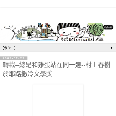
▼
2009-02-27
轉載--總是和雞蛋站在同一邊--村上春樹
於耶路撒冷文學獎