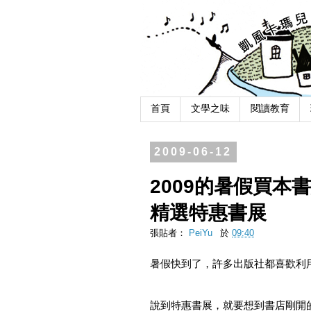
首頁
文學之味
閱讀教育
2009-06-12
2009的暑假買
精選特惠書展
張貼者：
PeiYu
於
09:40
暑假快到了，許多出版社都喜歡利
說到特惠書展，就要想到書店剛開