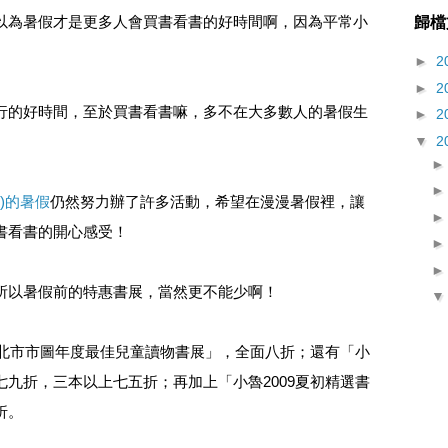
以為暑假才是更多人會買書看書的好時間啊，因為平常小
歸檔
►
2
►
2
行的好時間，至於買書看書嘛，多不在大多數人的暑假生
►
2
▼
2
7)的暑假
仍然努力辦了許多活動，希望在漫漫暑假裡，讓
書看書的開心感受！
所以暑假前的特惠書展，當然更不能少啊！
台北市市圖年度最佳兒童讀物書展」，全面八折；還有「小
九折，三本以上七五折；再加上「小魯2009夏初精選書
折。