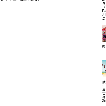
進
《
P
創
是.
.
歲
得
最
亡
為
翻