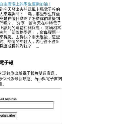
自由廣場上的學生運動加油！
到今天發出去的凱風卡瑪電子報的
人來電詢問：「嘿，那些學生靜坐
竟是在做什麼啊？怎麼你們還提到
們呢？」 分享一篇今天在中時電子
上讀到的這篇相關報導： 這場相當
殊的「部落格學運」，會像驟雨一
來得急、去得快？雨天過後，這些
純、熱情的年輕人，內心會不會出
見證成長的彩虹？ ...
電子報
卡瑪數位出版電子報每雙週寄送，
數位出版最新動態、App與電子書閱
薦。
ail Address