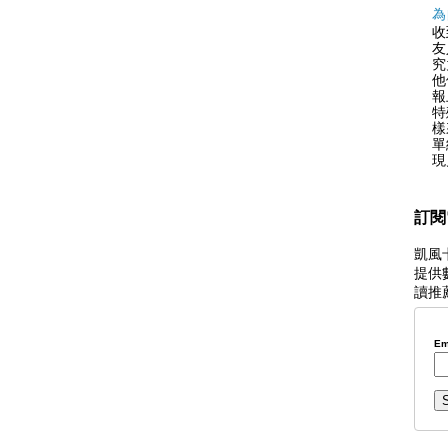
為
收
友
究
他
報
特
樣
單
現
訂閱
凱風
提供
讀推
Em