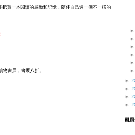
能把買一本閱讀的感動和記憶，陪伴自己過一個不一樣的
！
童讀物書展，書展八折。
►
2
►
2
►
2
►
2
凱風