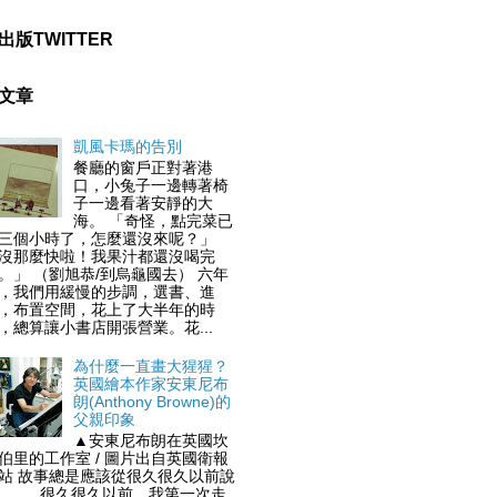
出版TWITTER
文章
凱風卡瑪的告別
餐廳的窗戶正對著港
口，小兔子一邊轉著椅
子一邊看著安靜的大
海。 「奇怪，點完菜已
三個小時了，怎麼還沒來呢？」
沒那麼快啦！我果汁都還沒喝完
。」 （劉旭恭/到烏龜國去） 六年
，我們用緩慢的步調，選書、進
，布置空間，花上了大半年的時
，總算讓小書店開張營業。花...
為什麼一直畫大猩猩？
英國繪本作家安東尼布
朗(Anthony Browne)的
父親印象
▲安東尼布朗在英國坎
伯里的工作室 / 圖片出自英國衛報
站 故事總是應該從很久很久以前說
，..... 很久很久以前，我第一次走