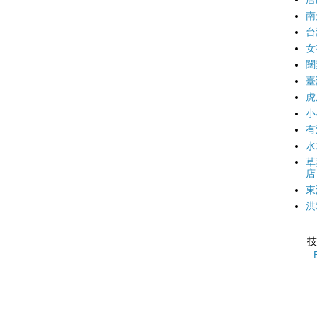
南
台
女
闊
臺
虎
小
有
水
草
店
東
洪
技