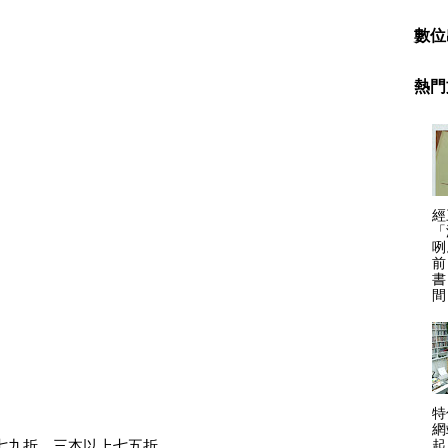
數位
熱門
經
「
咧
前
書
間
特
網
七九折，三本以上七五折。
起