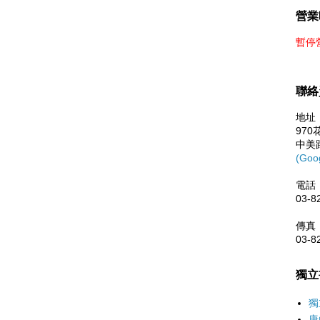
營業
暫停
聯絡
地址
97
中美
(Goo
電話
03-8
傳真
03-8
獨立
獨
唐