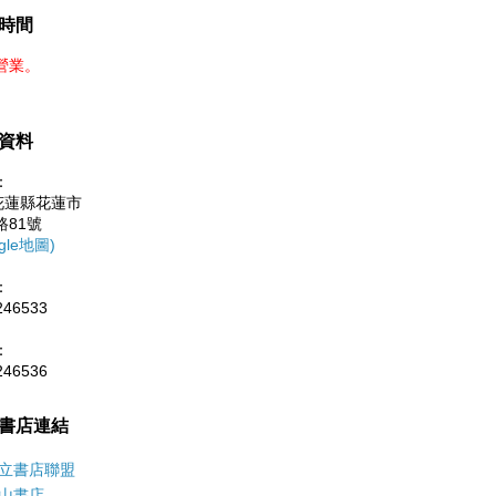
時間
營業。
資料
：
0花蓮縣花蓮市
路81號
gle地圖)
：
246533
：
246536
書店連結
立書店聯盟
山書店