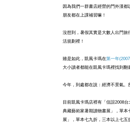
因為我們一群書店經營的門外漢都
朋友都在上課補習嘛！
沒想到，暑假其實是大數人出門旅
活規劃裡！
雖是如此，凱風卡瑪在
第一年(200
大小讀者都能在凱風卡瑪裡找到翻
今年，到處都在說：經濟不景氣。
目前凱風卡瑪店裡有「信誼2008
典藏藝術家暑期讀物書展」，單本七
展」，單本七九折，三本以上七五