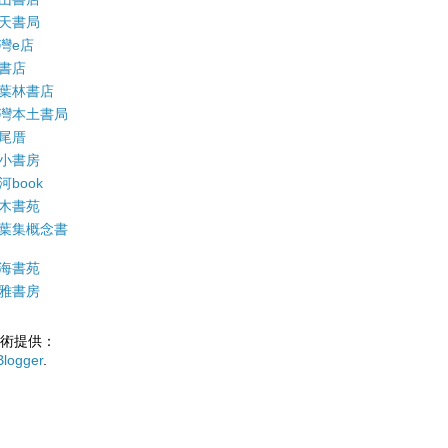
天書局
灣e店
書店
葉林書店
灣本土書局
尾厝
小書房
河book
木書苑
葉集概念書
海書苑
雅書房
術提供：
Blogger
.