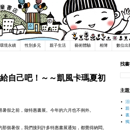
環境永續
性別多元
親子生活
藝術體驗
相簿
數位出
找書
本書給自己吧！～～凱風卡瑪夏初
主題
活
親
用暑假之前，做特惠書展。今年的六月也不例外。
書
獨
的那個暑假，我們接到許多特惠書展通知，都覺得納悶。