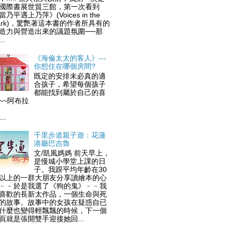
國際書展世貿三館，第一次看到
當乃平遇上乃萍》(Voices in the
ark)，驚艷著這本書的作者所具有的
造力與營造出來的議題氛圍──那
..
《海倫太太的客人》---
你想住在哪個房間?
既定的安排未必真的適
合孩子，希望每個孩子
都能找到屬於自己的喜
歡~~阿布拉
..
千里步道親子遊：花蓮
港廳巴吉魯
文/凱風媽媽 前天早上，
是慢城小學堂上課的日
子。我跟平均年齡在30
以上的一群大朋友分享讀繪本的心
﹣﹣於是我選了《狗的鬼》﹣﹣我
喜歡的長新太作品，一個生命與死
的故事。故事中的女孩在疑惑自已
什麼也變得輕飄飄的時候，下一個
頁就是張開雙手迎接她回...