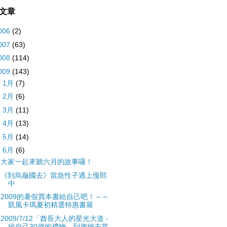
文章
006
(2)
007
(63)
008
(114)
009
(143)
►
1月
(7)
►
2月
(6)
►
3月
(11)
►
4月
(13)
►
5月
(14)
▼
6月
(6)
大家一起來聽六月的故事囉！
《到烏龜國去》當急性子遇上慢郎
中
2009的暑假買本書給自己吧！～～
凱風卡瑪夏初精選特惠書展
2009/7/12「酋長大人的星光大道 -
給自己30歲的禮物，到迦納去當