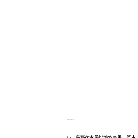
-----
小典藏藝術家暑期讀物書展，單本