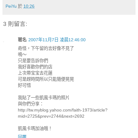
PeiYu
於
10:26
3 則留言:
匿名
2007年11月7日 凌晨12:46:00
奇怪，下午留的言好像不見了
鳴～
只是要告訴你們
我好喜歡你們的店
上次帶宝宝去花蓮
可是趕時間所以只能隨便晃晃
好可惜
我貼了一些凱風卡瑪的照片
與你們分享：
http://tw.myblog.yahoo.com/faith-1973/article?
mid=2725&prev=2744&next=2692
凱風卡瑪加油哦！
回覆