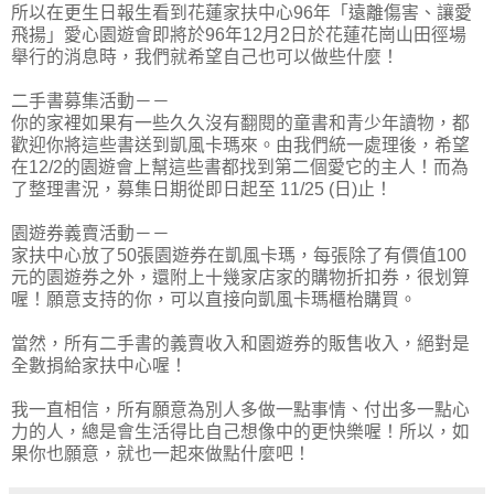
所以在更生日報生看到花蓮家扶中心96年「遠離傷害、讓愛
飛揚」愛心園遊會即將於96年12月2日於花蓮花崗山田徑場
舉行的消息時，我們就希望自己也可以做些什麼！
二手書募集活動－－
你的家裡如果有一些久久沒有翻閱的童書和青少年讀物，都
歡迎你將這些書送到凱風卡瑪來。由我們統一處理後，希望
在12/2的園遊會上幫這些書都找到第二個愛它的主人！而為
了整理書況，募集日期從即日起至 11/25 (日)止！
園遊券義賣活動－－
家扶中心放了50張園遊券在凱風卡瑪，每張除了有價值100
元的園遊券之外，還附上十幾家店家的購物折扣券，很划算
喔！願意支持的你，可以直接向凱風卡瑪櫃枱購買。
當然，所有二手書的義賣收入和園遊券的販售收入，絕對是
全數捐給家扶中心喔！
我一直相信，所有願意為別人多做一點事情、付出多一點心
力的人，總是會生活得比自己想像中的更快樂喔！所以，如
果你也願意，就也一起來做點什麼吧！