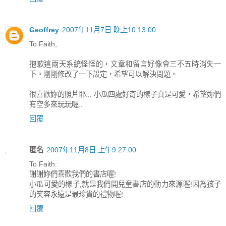
Geoffrey
2007年11月7日 晚上10:13:00
To Faith,
抱歉這兩天系統怪怪的，文章和留言好像會三不五時消失一
下。剛剛修改了一下設定，希望可以解決問題。
很喜歡妳的照片耶... 小瓜四處好奇的樣子真是可愛，希望妳們
有空多來玩玩喔..
回覆
匿名
2007年11月8日 上午9:27:00
To Faith:
謝謝妳們喜歡我們的書店喔!
小瓜可愛的樣子,就是我們開兒童書店的動力來源喔!因為孩子
的笑容永遠是最珍貴的禮物喔!
回覆