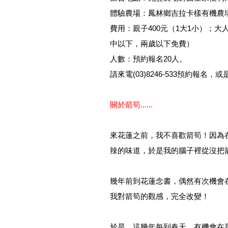
體驗農場：鳳林鄉吉拉卡樣有機農
費用：親子400元（1大1小）；大人
中以下，兩歲以下免費）
人數：預約報名20人。
請來電(03)8246-533預約報名，或是
關於箭筍......
來花蓮之前，我不喜歡箭筍！因為
辣的味道，於是我的腦子裡從沒把
幾年前到花蓮念書，偶然有次機會
我對箭筍的觀感，完全改變！
於是，這幾年每到春天，有機會在