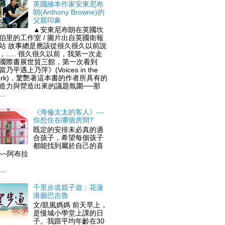
英國繪本作家安東尼布
朗(Anthony Browne)的
父親印象
▲安東尼布朗在英國坎
伯里的工作室 / 圖片出自英國衛報
站 故事總是應該從很久很久以前說
，..... 很久很久以前，我第一次走
國際書展世貿三館，第一次看到
當乃平遇上乃萍》(Voices in the
ark)，驚艷著這本書的作者所具有的
造力與營造出來的議題氛圍──那
..
《海倫太太的客人》---
你想住在哪個房間?
既定的安排未必真的適
合孩子，希望每個孩子
都能找到屬於自己的喜
歡~~阿布拉
..
千里步道親子遊：花蓮
港廳巴吉魯
文/凱風媽媽 前天早上，
是慢城小學堂上課的日
子。我跟平均年齡在30