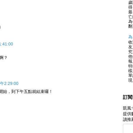
歲
得
最
亡
為
)
翻
為
收
41:00
友
究
他
啊？
報
特
樣
單
現
2:29:00
集合開始，到下午五點就結束囉！
訂閱
凱風
提供
讀推