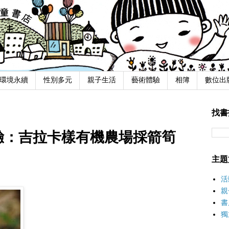
環境永續
性別多元
親子生活
藝術體驗
相簿
數位出
找書
事體驗：吉拉卡樣有機農場採箭筍
主題
活
親
書
獨