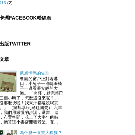
013
(2)
卡瑪FACEBOOK粉絲頁
出版TWITTER
文章
凱風卡瑪的告別
餐廳的窗戶正對著港
口，小兔子一邊轉著椅
子一邊看著安靜的大
海。 「奇怪，點完菜已
三個小時了，怎麼還沒來呢？」
沒那麼快啦！我果汁都還沒喝完
。」 （劉旭恭/到烏龜國去） 六年
，我們用緩慢的步調，選書、進
，布置空間，花上了大半年的時
，總算讓小書店開張營業。花...
為什麼一直畫大猩猩？