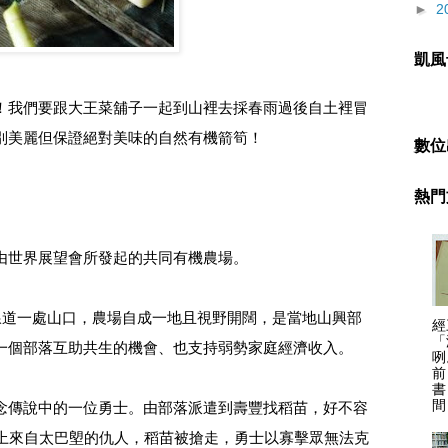
►
2
凱風
！我們要跟大王菜舖子一起到山裡去採春雨過後自土裡冒
別美麗但保證絕對美味的自然有機箭筍！
數位
熱門
由世界展望會所發起的共同有機農場。
線道一處山口，農場自成一地且視野開闊，是當地山興部
經
「
一個部落互助共生的機會、也支持弱勢家庭經濟收入。
咧
前
書
間
念傳說中的一位勇士。由部落派遣到壽豐找稻苗，好不容
遇上來自太巴塱的仇人，稻苗被搶走，勇士以寡擊眾無法克