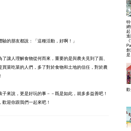
特
網
起
進
體驗的朋友都說：「這種活動，好啊！」
《
P
創
是.
為了讓人理解食物從何而來，重要的是與農夫見到了面、
是買菜吃菜的人們，多了對於食物和土地的信任，對於農
！
孩子來說，更是好玩的事－－既是如此，就多多益善吧！
.
，歡迎你跟我們一起來吧！