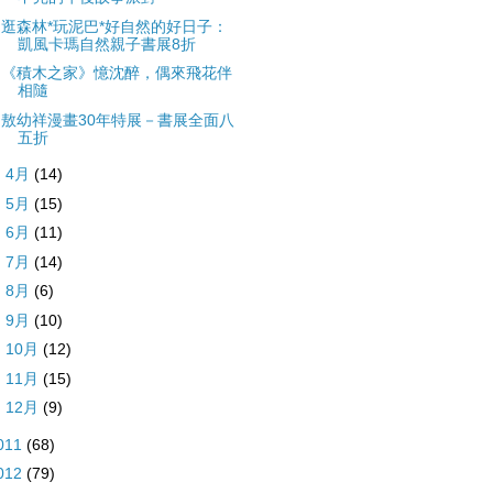
逛森林*玩泥巴*好自然的好日子：
凱風卡瑪自然親子書展8折
《積木之家》憶沈醉，偶來飛花伴
相隨
敖幼祥漫畫30年特展－書展全面八
五折
►
4月
(14)
►
5月
(15)
►
6月
(11)
►
7月
(14)
►
8月
(6)
►
9月
(10)
►
10月
(12)
►
11月
(15)
►
12月
(9)
011
(68)
012
(79)