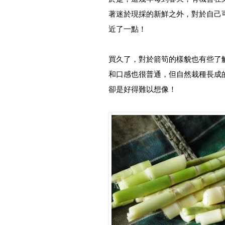
著迷於現採的新鮮之外，對於自己
近了一點！
買久了，對於箭筍的樣貌也有些了
和口感也很普通，但自然栽種長成
卻是好得難以想像！