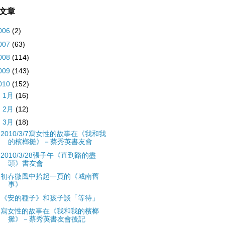
文章
006
(2)
007
(63)
008
(114)
009
(143)
010
(152)
►
1月
(16)
►
2月
(12)
▼
3月
(18)
2010/3/7寫女性的故事在《我和我
的檳榔攤》－蔡秀英書友會
2010/3/28張子午《直到路的盡
頭》書友會
初春微風中拾起一頁的《城南舊
事》
《安的種子》和孩子談「等待」
寫女性的故事在《我和我的檳榔
攤》－蔡秀英書友會後記