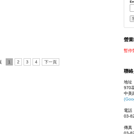
Em
營業
暫停
頁
1
2
3
4
下一頁
聯絡
地址
97
中美
(Goo
電話
03-8
傳真
03-8