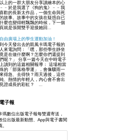
以上的一群大朋友分享讀繪本的心
﹣﹣於是我選了《狗的鬼》﹣﹣我
喜歡的長新太作品，一個生命與死
的故事。故事中的女孩在疑惑自已
什麼也變得輕飄飄的時候，下一個
頁就是張開雙手迎接她回...
自由廣場上的學生運動加油！
到今天發出去的凱風卡瑪電子報的
人來電詢問：「嘿，那些學生靜坐
竟是在做什麼啊？怎麼你們還提到
們呢？」 分享一篇今天在中時電子
上讀到的這篇相關報導： 這場相當
殊的「部落格學運」，會像驟雨一
來得急、去得快？雨天過後，這些
純、熱情的年輕人，內心會不會出
見證成長的彩虹？ ...
電子報
卡瑪數位出版電子報每雙週寄送，
數位出版最新動態、App與電子書閱
薦。