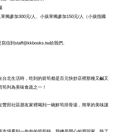
場
單獨參加300元/人、小孩單獨參加150元/人（小孩指國
寫信到staff@kkbooks.tw給我們。
在台北生活時，吃到的箭筍都是百元快炒店裡那種又鹹又
箭筍列為美味食蔬之一！
在豐田社區朋友家裡喝到一碗鮮筍排骨湯，簡單的美味讓
菜市場看到一包包的箭筍時，我總是開心的買回家，除了