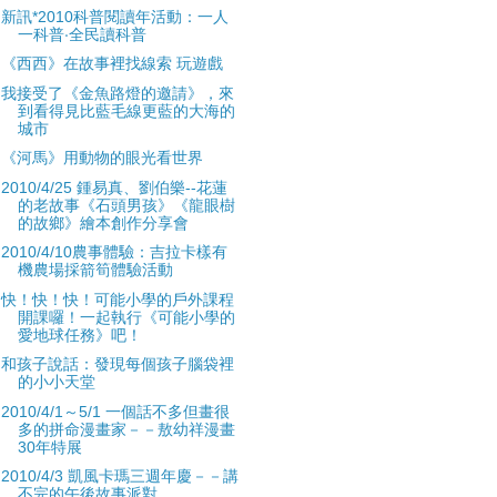
新訊*2010科普閱讀年活動：一人
一科普‧全民讀科普
《西西》在故事裡找線索 玩遊戲
我接受了《金魚路燈的邀請》，來
到看得見比藍毛線更藍的大海的
城市
《河馬》用動物的眼光看世界
2010/4/25 鍾易真、劉伯樂--花蓮
的老故事《石頭男孩》《龍眼樹
的故鄉》繪本創作分享會
2010/4/10農事體驗：吉拉卡樣有
機農場採箭筍體驗活動
快！快！快！可能小學的戶外課程
開課囉！一起執行《可能小學的
愛地球任務》吧！
和孩子說話：發現每個孩子腦袋裡
的小小天堂
2010/4/1～5/1 一個話不多但畫很
多的拼命漫畫家－－敖幼祥漫畫
30年特展
2010/4/3 凱風卡瑪三週年慶－－講
不完的午後故事派對