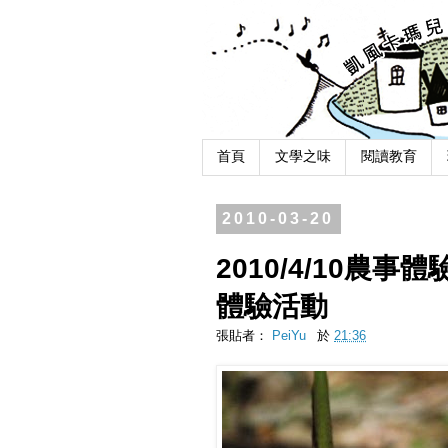
首頁
文學之味
閱讀教育
2010-03-20
2010/4/10農
體驗活動
張貼者：
PeiYu
於
21:36