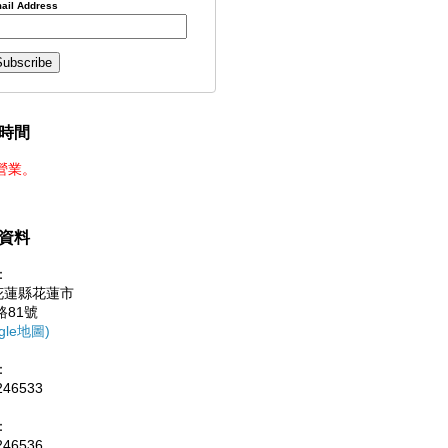
ail Address
時間
營業。
資料
：
0花蓮縣花蓮市
路81號
gle地圖)
：
246533
：
246536