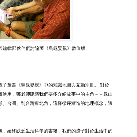
與編輯部伙伴們討論著
《烏龜娶親》數位版
電子童書《烏龜娶親》中的知識地圖與互動別冊。
對於
讀使用，鄭老師建議我們要多介紹故事中的主角－－龜山
球、台灣、到台灣東北角，這樣循序漸進的地理概念，讓
塊，始終缺乏生活科學的書籍，我們的孩子對於生活中的