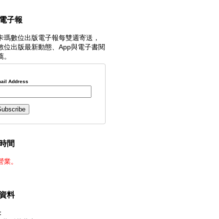
電子報
卡瑪數位出版電子報每雙週寄送，
數位出版最新動態、App與電子書閱
薦。
ail Address
時間
營業。
資料
：