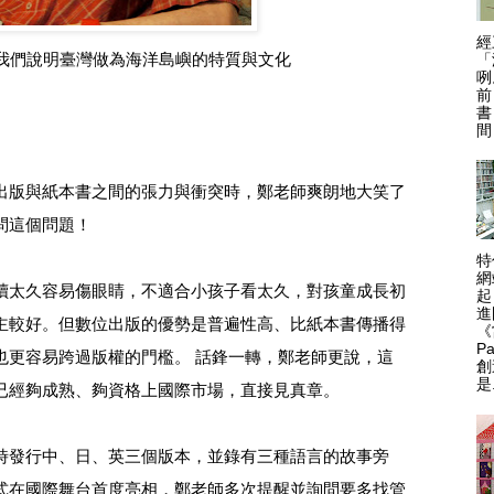
經
我們說明臺灣做為海洋島嶼的特質與文化
「
咧
前
書
間
出版與紙本書之間的張力與衝突時，鄭老師爽朗地大笑了
問這個問題！
特
網
讀太久容易傷眼睛，不適合小孩子看太久，對孩童成長初
起
進
主較好。但數位出版的優勢是普遍性高、比紙本書傳播得
《
P
也更容易跨過版權的門檻。
話鋒一轉，鄭老師更說，這
創
是.
已經夠成熟、夠資格上國際市場，直接見真章。
時發行中、日、英三個版本，並錄有三種語言的故事旁
式在國際舞台首度亮相，鄭老師多次提醒並詢問要多找管