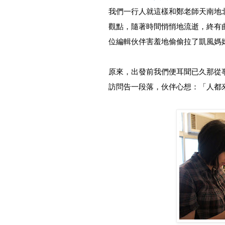
我們一行人就這樣和鄭老師天南地
觀點，隨著時間悄悄地流逝，終有
位編輯伙伴害羞地偷偷拉了凱風媽
原來，出發前我們便耳聞已久那從
訪問告一段落，伙伴心想：「人都來到