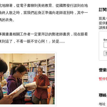
北地聊著，從電子書聊到美術教育、從國際發行談到在地
訂閱
曲終人散之時，當我們起身正準備向老師道別時，其中一
凱風
媽的衣角。
提供
讀推
事圖畫書相關工作者一定要拜訪的鄭老師書房，現在眼看
Em
這了，不看一眼不甘心阿！」於是......
營業
暫停
聯絡
地址