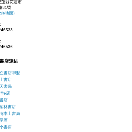
0花蓮縣花蓮市
路81號
gle地圖)
：
246533
：
246536
書店連結
立書店聯盟
山書店
天書局
灣e店
書店
葉林書店
灣本土書局
尾厝
小書房