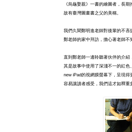
《烏龜娶親》一書的繪圖者，長期
故有臺灣圖畫書之父的美稱。
我們久聞鄭明進老師對後輩的不吝
鄭老師的家中拜訪
，
擔心著老師不
直到鄭老師一邊聆聽著伙伴的介紹
其是故事中使用了深淺不一的紅色
new iPad的視網膜螢幕下，呈
容易讓讀者感受，我們這才如釋重