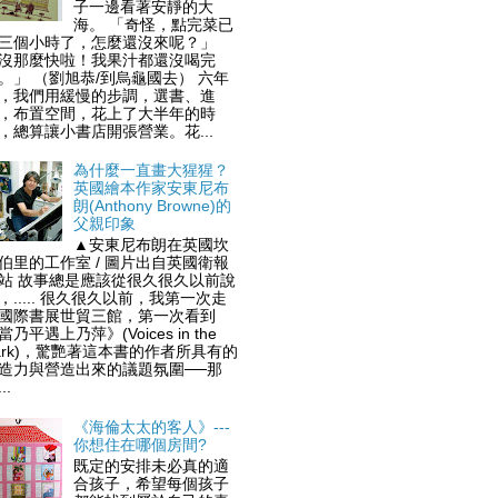
子一邊看著安靜的大
海。 「奇怪，點完菜已
三個小時了，怎麼還沒來呢？」
沒那麼快啦！我果汁都還沒喝完
。」 （劉旭恭/到烏龜國去） 六年
，我們用緩慢的步調，選書、進
，布置空間，花上了大半年的時
，總算讓小書店開張營業。花...
為什麼一直畫大猩猩？
英國繪本作家安東尼布
朗(Anthony Browne)的
父親印象
▲安東尼布朗在英國坎
伯里的工作室 / 圖片出自英國衛報
站 故事總是應該從很久很久以前說
，..... 很久很久以前，我第一次走
國際書展世貿三館，第一次看到
當乃平遇上乃萍》(Voices in the
ark)，驚艷著這本書的作者所具有的
造力與營造出來的議題氛圍──那
..
《海倫太太的客人》---
你想住在哪個房間?
既定的安排未必真的適
合孩子，希望每個孩子