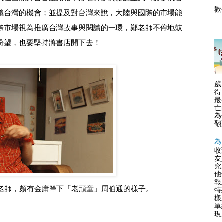
識台灣的機會；並提及對台灣來說，大陸與國際的市場能
.
際市場視為推廣台灣故事與閱讀的一環，鄭老師不停地鼓
盼望，也要堅持將書店開下去！
歲
得
最
亡
為
翻
為
收
友
究
他
報
老師，頗有金庸筆下「老頑童」周伯通的樣子。
特
樣
單
現