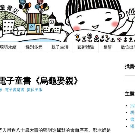
環境永續
性別多元
親子生活
藝術體驗
相簿
數位出
找書
電子童書《烏龜娶親》
家
,
電子書是書
,
數位出版
主題
活
親
書
獨
們與甫過八十歲大壽的鄭明進爺爺的會面序幕。
鄭老師是