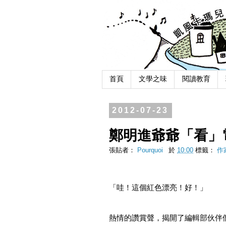
首頁
文學之味
閱讀教育
2012-07-23
鄭明進爺爺「看」
張貼者：
Pourquoi
於
10:00
標籤：
作
「哇！這個紅色漂亮！好！」
熱情的讚賞聲，揭開了編輯部伙伴