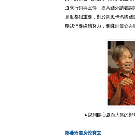
道來行銷與宣傳，提高國外讀者認
見度都很重要，對於凱風卡瑪將國
勵我們要繼續努力，要賺到信心與
▲說到開心處而大笑的鄭
鄭爺爺書房挖寶去