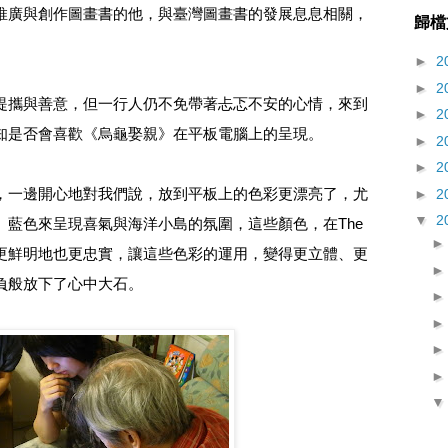
推廣與創作圖畫書的他，與臺灣圖畫書的發展息息相關，
歸檔
►
2
►
2
提攜與善意，但一行人仍不免帶著忐忑不安的心情，來到
►
2
知是否會喜歡《烏龜娶親》在平板電腦上的呈現。
►
2
►
2
，一邊開心地對我們說，放到平板上的色彩更漂亮了，尤
►
2
▼
2
、藍色來呈現喜氣與海洋小島的氛圍，這些顏色，在The
現得更鮮明地也更忠實，讓這些色彩的運用，變得更立體、更
負般放下了心中大石。