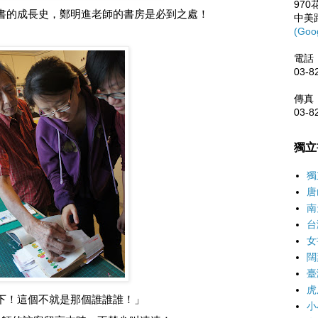
97
書的成長史，鄭明進老師的書房是必到之處
！
中美
(Goo
電話
03-8
傳真
03-8
獨立
獨
唐
南
台
女
闊
臺
虎
下！這個不就是那個誰誰誰
！
」
小