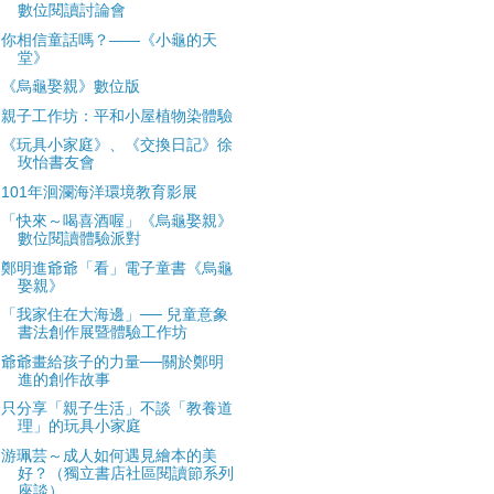
數位閱讀討論會
你相信童話嗎？——《小龜的天
堂》
《烏龜娶親》數位版
親子工作坊：平和小屋植物染體驗
《玩具小家庭》、《交換日記》徐
玫怡書友會
101年洄瀾海洋環境教育影展
「快來～喝喜酒喔」《烏龜娶親》
數位閱讀體驗派對
鄭明進爺爺「看」電子童書《烏龜
娶親》
「我家住在大海邊」── 兒童意象
書法創作展暨體驗工作坊
爺爺畫給孩子的力量──關於鄭明
進的創作故事
只分享「親子生活」不談「教養道
理」的玩具小家庭
游珮芸～成人如何遇見繪本的美
好？（獨立書店社區閱讀節系列
座談）