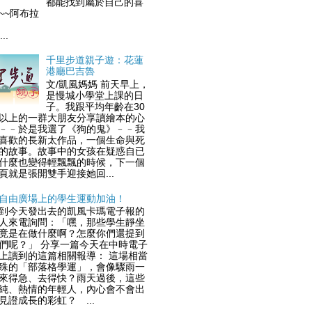
都能找到屬於自己的喜
歡~~阿布拉
..
千里步道親子遊：花蓮
港廳巴吉魯
文/凱風媽媽 前天早上，
是慢城小學堂上課的日
子。我跟平均年齡在30
以上的一群大朋友分享讀繪本的心
﹣﹣於是我選了《狗的鬼》﹣﹣我
喜歡的長新太作品，一個生命與死
的故事。故事中的女孩在疑惑自已
什麼也變得輕飄飄的時候，下一個
頁就是張開雙手迎接她回...
自由廣場上的學生運動加油！
到今天發出去的凱風卡瑪電子報的
人來電詢問：「嘿，那些學生靜坐
竟是在做什麼啊？怎麼你們還提到
們呢？」 分享一篇今天在中時電子
上讀到的這篇相關報導： 這場相當
殊的「部落格學運」，會像驟雨一
來得急、去得快？雨天過後，這些
純、熱情的年輕人，內心會不會出
見證成長的彩虹？ ...